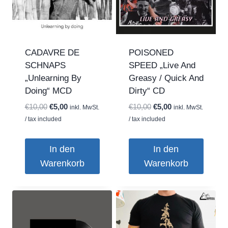
CADAVRE DE
POISONED
SCHNAPS
SPEED „Live And
„Unlearning By
Greasy / Quick And
Doing“ MCD
Dirty“ CD
Ursprünglicher
Aktueller
Ursprünglicher
Aktueller
€
10,00
€
5,00
€
10,00
€
5,00
inkl. MwSt.
inkl. MwSt.
Preis
Preis
Preis
Preis
/ tax included
/ tax included
war:
ist:
war:
ist:
€10,00
€5,00.
€10,00
€5,00.
In den
In den
Warenkorb
Warenkorb