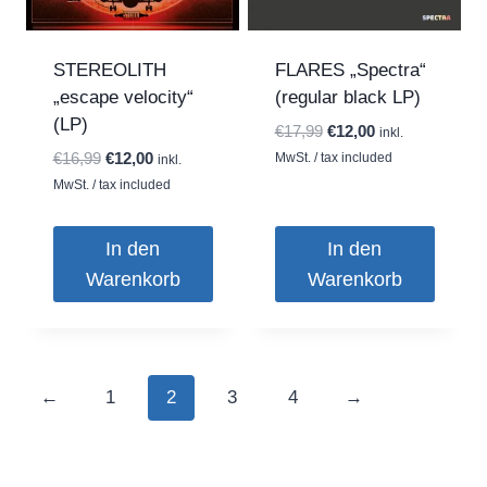
STEREOLITH
FLARES „Spectra“
„escape velocity“
(regular black LP)
(LP)
Ursprünglicher
Aktueller
€
17,99
€
12,00
inkl.
Preis
Preis
Ursprünglicher
Aktueller
€
16,99
€
12,00
MwSt. / tax included
inkl.
war:
ist:
Preis
Preis
MwSt. / tax included
€17,99
€12,00.
war:
ist:
€16,99
€12,00.
In den
In den
Warenkorb
Warenkorb
←
1
2
3
4
→