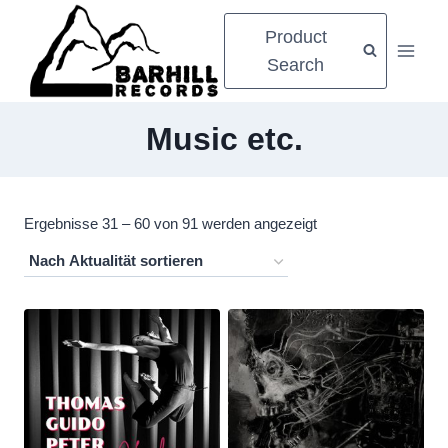
Zum
Product
Inhalt
Search
springen
Music etc.
Nach
Ergebnisse 31 – 60 von 91 werden angezeigt
Aktualität
sortiert