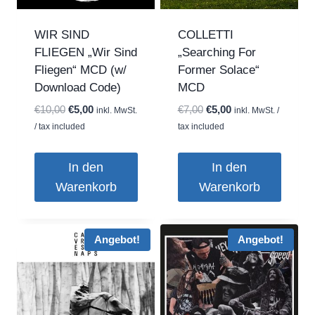
WIR SIND
COLLETTI
FLIEGEN „Wir Sind
„Searching For
Fliegen“ MCD (w/
Former Solace“
Download Code)
MCD
Ursprünglicher
Aktueller
Ursprünglicher
Aktueller
€
10,00
€
5,00
€
7,00
€
5,00
inkl. MwSt.
inkl. MwSt. /
Preis
Preis
Preis
Preis
/ tax included
tax included
war:
ist:
war:
ist:
€10,00
€5,00.
€7,00
€5,00.
In den
In den
Warenkorb
Warenkorb
Angebot!
Angebot!