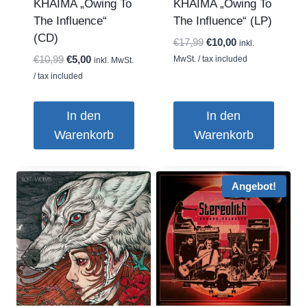
KHAIMA „Owing To
KHAIMA „Owing To
The Influence“
The Influence“ (LP)
(CD)
Ursprünglicher
Aktueller
€
17,99
€
10,00
inkl.
Preis
Preis
Ursprünglicher
Aktueller
€
10,99
€
5,00
MwSt. / tax included
inkl. MwSt.
war:
ist:
Preis
Preis
/ tax included
€17,99
€10,00.
war:
ist:
€10,99
€5,00.
In den
In den
Warenkorb
Warenkorb
Angebot!