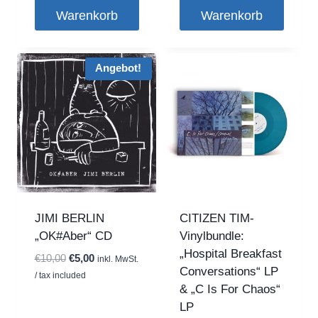
Warenkorb
Warenkorb
Angebot!
JIMI BERLIN
CITIZEN TIM-
„OK#Aber“ CD
Vinylbundle:
„Hospital Breakfast
Ursprünglicher
Aktueller
€
10,00
€
5,00
inkl. MwSt.
Conversations“ LP
Preis
Preis
/ tax included
& „C Is For Chaos“
war:
ist:
LP
€10,00
€5,00.