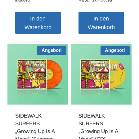
included
MwSt. / tax included
war:
ist:
€19,99
€15,00.
In den
In den
Warenkorb
Warenkorb
Angebot!
Angebot!
SIDEWALK
SIDEWALK
SURFERS
SURFERS
„Growing Up Is A
„Growing Up Is A