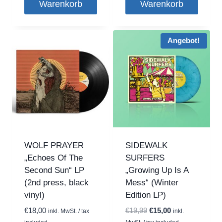
Warenkorb
Warenkorb
Angebot!
WOLF PRAYER
SIDEWALK
„Echoes Of The
SURFERS
Second Sun“ LP
„Growing Up Is A
(2nd press, black
Mess“ (Winter
vinyl)
Edition LP)
Ursprünglicher
Aktueller
€
18,00
€
19,99
€
15,00
inkl. MwSt. / tax
inkl.
Preis
Preis