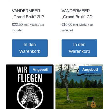
können
auf
VANDERMEER
VANDERMEER
der
„Grand Bruit“ 2LP
„Grand Bruit“ CD
Produktseite
€
22,50
€
10,00
inkl. MwSt. / tax
inkl. MwSt. / tax
gewählt
included
included
werden
In den
In den
Warenkorb
Warenkorb
Angebot!
Angebot!