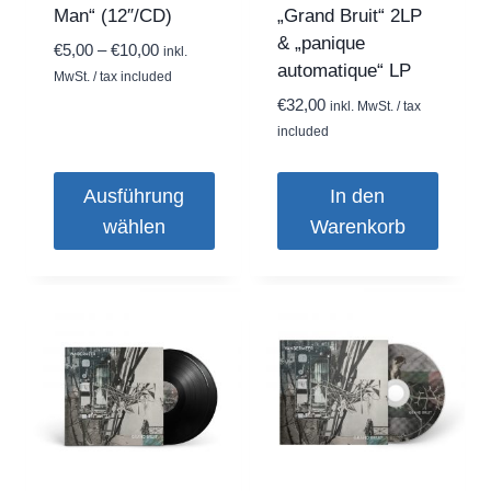
Man“ (12″/CD)
„Grand Bruit“ 2LP
& „panique
Preisspanne:
€
5,00
–
€
10,00
inkl.
automatique“ LP
€5,00
MwSt. / tax included
bis
€
32,00
inkl. MwSt. / tax
€10,00
included
Ausführung
In den
wählen
Warenkorb
Dieses
Produkt
weist
mehrere
Varianten
auf.
Die
Optionen