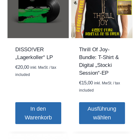
DISSO!VER
Thrill Of Joy-
„Lagerkoller“ LP
Bundle: T-Shirt &
Digital „Stocki
€
20,00
inkl. MwSt. / tax
Session“-EP
included
€
15,00
inkl. MwSt. / tax
included
In den
Ausführung
Warenkorb
wählen
Dieses
Produkt