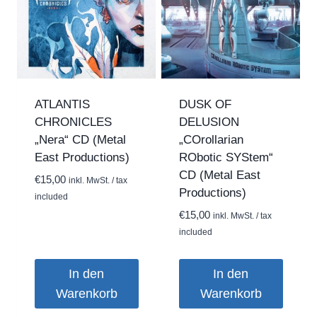
ATLANTIS
DUSK OF
CHRONICLES
DELUSION
„Nera“ CD (Metal
„COrollarian
East Productions)
RObotic SYStem“
CD (Metal East
€
15,00
inkl. MwSt. / tax
Productions)
included
€
15,00
inkl. MwSt. / tax
included
In den
In den
Warenkorb
Warenkorb