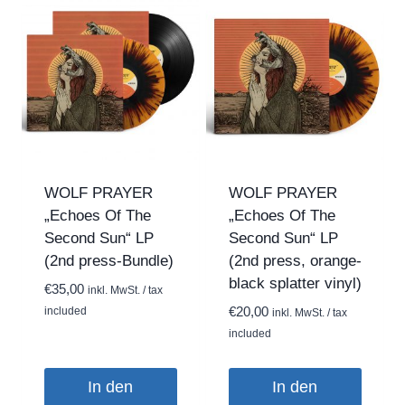
weist
mehrere
Varianten
auf.
Die
Optionen
können
auf
WOLF PRAYER
WOLF PRAYER
der
„Echoes Of The
„Echoes Of The
Produktseite
Second Sun“ LP
Second Sun“ LP
gewählt
(2nd press-Bundle)
(2nd press, orange-
werden
black splatter vinyl)
€
35,00
inkl. MwSt. / tax
included
€
20,00
inkl. MwSt. / tax
included
In den
In den