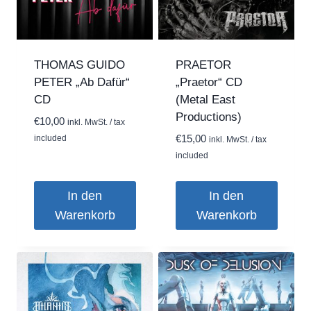
THOMAS GUIDO
PRAETOR
PETER „Ab Dafür“
„Praetor“ CD
CD
(Metal East
Productions)
€
10,00
inkl. MwSt. / tax
included
€
15,00
inkl. MwSt. / tax
included
In den
In den
Warenkorb
Warenkorb