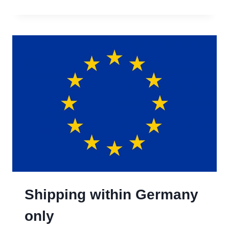
DISSO!VER
REMIX
DA!
Shipping within Germany
only