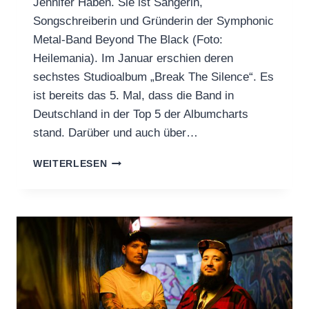
Jennifer Haben. Sie ist Sängerin,
Songschreiberin und Gründerin der Symphonic
Metal-Band Beyond The Black (Foto:
Heilemania). Im Januar erschien deren
sechstes Studioalbum „Break The Silence“. Es
ist bereits das 5. Mal, dass die Band in
Deutschland in der Top 5 der Albumcharts
stand. Darüber und auch über…
„BARHILL
WEITERLESEN
RECORDS
–
DER
TALK“
MIT
JENNIFER
HABEN
(BEYOND
THE
BLACK)