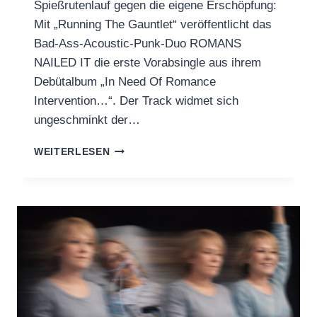
Spießrutenlauf gegen die eigene Erschöpfung:
Mit „Running The Gauntlet“ veröffentlicht das
Bad-Ass-Acoustic-Punk-Duo ROMANS
NAILED IT die erste Vorabsingle aus ihrem
Debütalbum „In Need Of Romance
Intervention…“. Der Track widmet sich
ungeschminkt der…
ROMANS
WEITERLESEN
NAILED
IT:
NEW
SINGLE
&
DEBUT
ALBUM
PRE-
ORDER