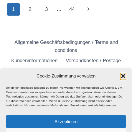
TODAY
Seitennavigation
Nächste
1
2
3
…
44
Seite
Allgemeine Geschäftsbedingungen / Terms and
conditions
Kundeninformationen
Versandkosten / Postage
Widerrufsrecht
Datenschutzerklärung
Cookie-Zustimmung verwalten
Um dir ein optimales Erlebnis zu bieten, verwenden wir Technologien wie Cookies, um
Geräteinformationen zu speichern und/oder darauf zuzugreifen. Wenn du diesen
Technologien zustimmst, können wir Daten wie das Surfverhalten oder eindeutige IDs
auf dieser Website verarbeiten. Wenn du deine Zustimmung nicht erteilst oder
zurückziehst, können bestimmte Merkmale und Funktionen beeinträchtigt werden.
Akzeptieren