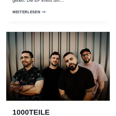
geben. Die EP kreist um…
ROGGEN
WEITERLESEN
VERÖFFENTLICHEN
HEUTE
EP
1000TEILE