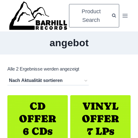
Zum
Product
Inhalt
Search
springen
angebot
Nach
Alle 2 Ergebnisse werden angezeigt
Aktualität
sortiert