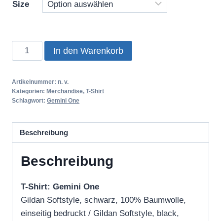
Size
Gemini
In den Warenkorb
One
/
Artikelnummer:
n. v.
T-
Kategorien:
Merchandise
,
T-Shirt
Shirt
Schlagwort:
Gemini One
(black)
Menge
Beschreibung
Beschreibung
T-Shirt: Gemini One
Gildan Softstyle, schwarz, 100% Baumwolle,
einseitig bedruckt / Gildan Softstyle, black,