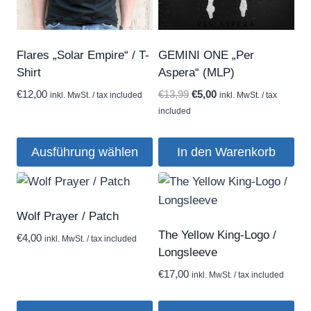
Flares „Solar Empire“ / T-
GEMINI ONE „Per
Shirt
Aspera“ (MLP)
Ursprünglicher
Aktueller
€
12,00
€
13,99
€
5,00
inkl. MwSt. / tax included
inkl. MwSt. / tax
Preis
Preis
included
war:
ist:
€13,99
€5,00.
Ausführung wählen
In den Warenkorb
Dieses
Produkt
weist
Wolf Prayer / Patch
mehrere
The Yellow King-Logo /
€
4,00
inkl. MwSt. / tax included
Varianten
Longsleeve
auf.
€
17,00
inkl. MwSt. / tax included
Die
Optionen