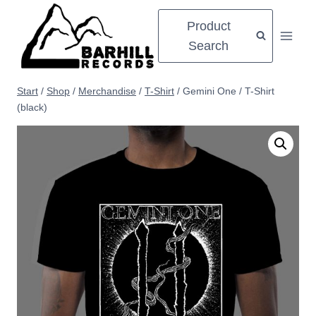
Zum
Product
Inhalt
Search
springen
Start
/
Shop
/
Merchandise
/
T-Shirt
/
Gemini One / T-Shirt
(black)