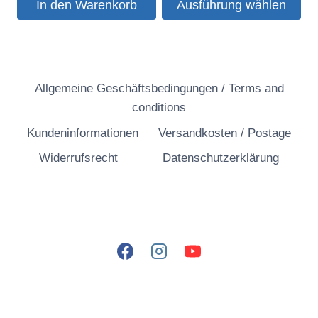
In den Warenkorb
Ausführung wählen
können
Dieses
auf
Produkt
der
weist
Produktseite
mehrere
Allgemeine Geschäftsbedingungen / Terms and
gewählt
Varianten
conditions
werden
auf.
Kundeninformationen
Versandkosten / Postage
Die
Widerrufsrecht
Datenschutzerklärung
Optionen
können
auf
der
Produktseite
gewählt
werden