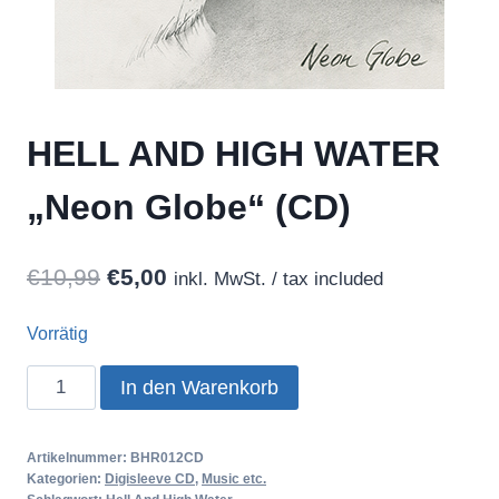
HELL AND HIGH WATER
„Neon Globe“ (CD)
Ursprünglicher
Aktueller
€
10,99
€
5,00
inkl. MwSt. / tax included
Preis
Preis
Vorrätig
war:
ist:
HELL
In den Warenkorb
€10,99
€5,00.
AND
HIGH
Artikelnummer:
BHR012CD
WATER
Kategorien:
Digisleeve CD
,
Music etc.