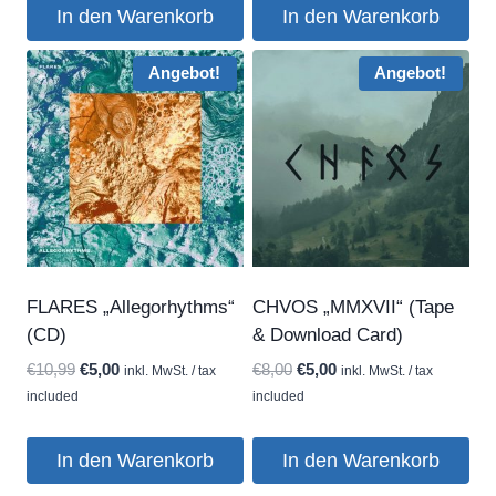
€10,99
€5,00.
€10,99
€5,00.
In den Warenkorb
In den Warenkorb
Angebot!
Angebot!
FLARES „Allegorhythms“
CHVOS „MMXVII“ (Tape
(CD)
& Download Card)
Ursprünglicher
Aktueller
Ursprünglicher
Aktueller
€
10,99
€
5,00
€
8,00
€
5,00
inkl. MwSt. / tax
inkl. MwSt. / tax
Preis
Preis
Preis
Preis
included
included
war:
ist:
war:
ist:
€10,99
€5,00.
€8,00
€5,00.
In den Warenkorb
In den Warenkorb