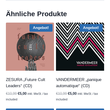
Ähnliche Produkte
Angebot!
Angebot!
ZESURA „Future Cult
VANDERMEER „panique
Leaders“ (CD)
automatique“ (CD)
Ursprünglicher
Aktueller
Ursprünglicher
Aktueller
€
10,99
€
5,00
€
10,99
€
5,00
inkl. MwSt. / tax
inkl. MwSt. / tax
Preis
Preis
Preis
Preis
included
included
war:
ist:
war:
ist: