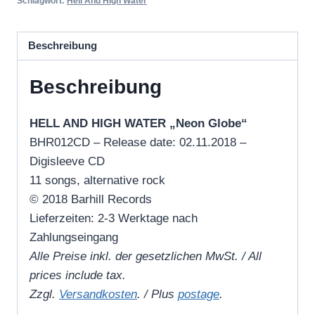
„Neon
Schlagwort:
Hell And High Water
Globe“
(CD)
Beschreibung
Menge
Beschreibung
HELL AND HIGH WATER „Neon Globe“
BHR012CD – Release date: 02.11.2018 –
Digisleeve CD
11 songs, alternative rock
© 2018 Barhill Records
Lieferzeiten: 2-3 Werktage nach
Zahlungseingang
Alle Preise inkl. der gesetzlichen MwSt. / All
prices include tax.
Zzgl.
Versandkosten
. / Plus
postage
.