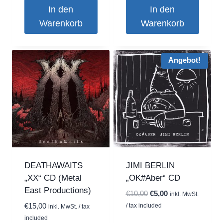
In den
In den
Warenkorb
Warenkorb
Angebot!
DEATHAWAITS
JIMI BERLIN
„XX“ CD (Metal
„OK#Aber“ CD
East Productions)
Ursprünglicher
Aktueller
€
10,00
€
5,00
inkl. MwSt.
Preis
Preis
€
15,00
/ tax included
inkl. MwSt. / tax
war:
ist:
included