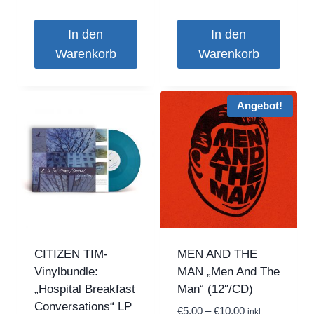
€10,00
€5,00.
In den
In den
Warenkorb
Warenkorb
Angebot!
CITIZEN TIM-
MEN AND THE
Vinylbundle:
MAN „Men And The
„Hospital Breakfast
Man“ (12″/CD)
Conversations“ LP
Preisspanne:
€
5,00
–
€
10,00
inkl.