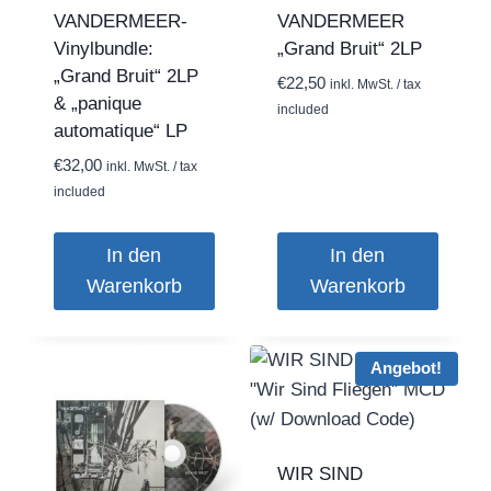
auf
VANDERMEER-
VANDERMEER
der
Vinylbundle:
„Grand Bruit“ 2LP
Produktseite
„Grand Bruit“ 2LP
€
22,50
inkl. MwSt. / tax
gewählt
& „panique
included
werden
automatique“ LP
€
32,00
inkl. MwSt. / tax
included
In den
In den
Warenkorb
Warenkorb
Angebot!
WIR SIND