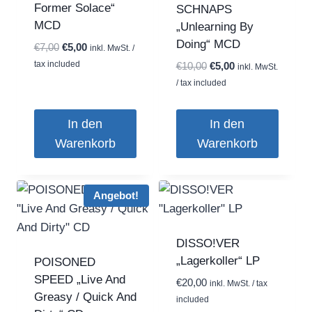
Former Solace“
SCHNAPS
MCD
„Unlearning By
Doing“ MCD
Ursprünglicher
Aktueller
€
7,00
€
5,00
inkl. MwSt. /
Preis
Preis
tax included
Ursprünglicher
Aktueller
€
10,00
€
5,00
inkl. MwSt.
war:
ist:
Preis
Preis
/ tax included
€7,00
€5,00.
war:
ist:
€10,00
€5,00.
In den
In den
Warenkorb
Warenkorb
Angebot!
DISSO!VER
„Lagerkoller“ LP
POISONED
SPEED „Live And
€
20,00
inkl. MwSt. / tax
Greasy / Quick And
included