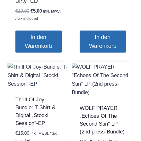
Dirty“ CD
Ursprünglicher
Aktueller
€
10,00
€
5,00
inkl. MwSt.
Preis
Preis
/ tax included
war:
ist:
€10,00
€5,00.
In den
In den
Warenkorb
Warenkorb
Thrill Of Joy-
Bundle: T-Shirt &
WOLF PRAYER
Digital „Stocki
„Echoes Of The
Session“-EP
Second Sun“ LP
(2nd press-Bundle)
€
15,00
inkl. MwSt. / tax
included