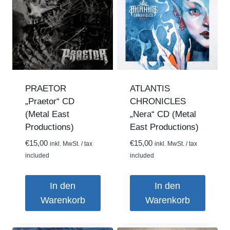
mehrere
Varianten
auf.
Die
Optionen
können
auf
PRAETOR
ATLANTIS
der
„Praetor“ CD
CHRONICLES
Produktseite
(Metal East
„Nera“ CD (Metal
gewählt
Productions)
East Productions)
werden
€
15,00
€
15,00
inkl. MwSt. / tax
inkl. MwSt. / tax
included
included
In den
In den
Warenkorb
Warenkorb