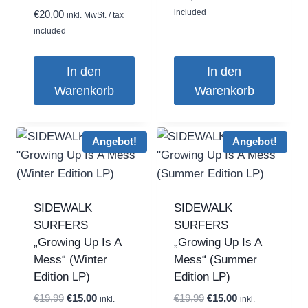
included
gewählt
€
20,00
inkl. MwSt. / tax
included
werden
In den
In den
Warenkorb
Warenkorb
Angebot!
Angebot!
SIDEWALK
SIDEWALK
SURFERS
SURFERS
„Growing Up Is A
„Growing Up Is A
Mess“ (Winter
Mess“ (Summer
Edition LP)
Edition LP)
Ursprünglicher
Aktueller
Ursprünglicher
Aktueller
€
19,99
€
15,00
€
19,99
€
15,00
inkl.
inkl.