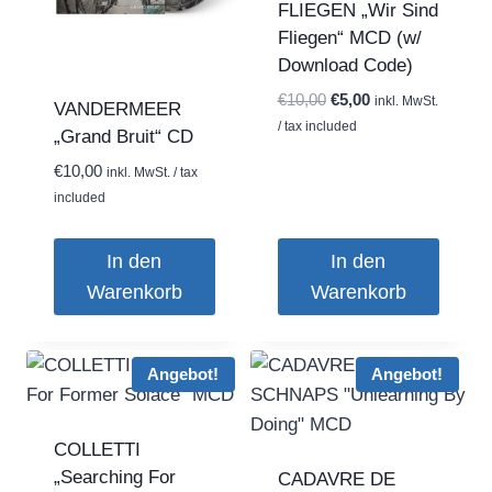
FLIEGEN „Wir Sind
Fliegen“ MCD (w/
Download Code)
Ursprünglicher
Aktueller
€
10,00
€
5,00
inkl. MwSt.
VANDERMEER
Preis
Preis
/ tax included
„Grand Bruit“ CD
war:
ist:
€
10,00
inkl. MwSt. / tax
€10,00
€5,00.
included
In den
In den
Warenkorb
Warenkorb
Angebot!
Angebot!
COLLETTI
„Searching For
CADAVRE DE