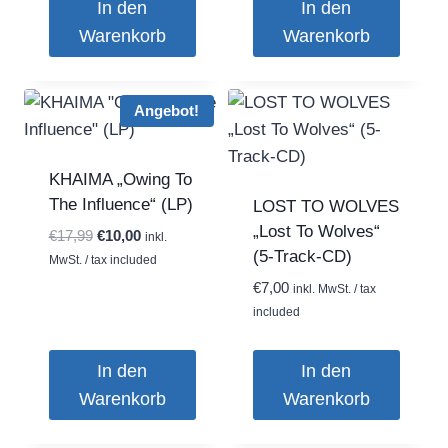
In den
In den
Warenkorb
Warenkorb
Angebot!
KHAIMA „Owing To
The Influence“ (LP)
LOST TO WOLVES
„Lost To Wolves“
Ursprünglicher
Aktueller
€
17,99
€
10,00
inkl.
(5-Track-CD)
Preis
Preis
MwSt. / tax included
war:
ist:
€
7,00
inkl. MwSt. / tax
€17,99
€10,00.
included
In den
In den
Warenkorb
Warenkorb