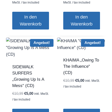
Preis
Preis
Preis
Preis
MwSt. / tax included
MwSt. / tax included
war:
ist:
war:
ist:
€19,99
€15,00.
€19,99
€15,00.
In den
In den
Warenkorb
Warenkorb
Angebot!
Angebot!
KHAIMA „Owing To
The Influence“
SIDEWALK
(CD)
SURFERS
„Growing Up Is A
Ursprünglicher
Aktueller
€
10,99
€
5,00
inkl. MwSt.
Mess“ (CD)
Preis
Preis
/ tax included
war:
ist:
Ursprünglicher
Aktueller
€
10,99
€
5,00
inkl. MwSt.
€10,99
€5,00.
Preis
Preis
/ tax included
war:
ist:
€10,99
€5,00.