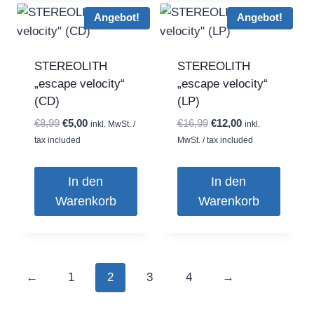
Angebot!
Angebot!
STEREOLITH
STEREOLITH
„escape velocity“
„escape velocity“
(CD)
(LP)
Ursprünglicher
Aktueller
Ursprünglicher
Aktueller
€
8,99
€
5,00
€
16,99
€
12,00
inkl. MwSt. /
inkl.
Preis
Preis
Preis
Preis
tax included
MwSt. / tax included
war:
ist:
war:
ist:
€8,99
€5,00.
€16,99
€12,00.
In den
In den
Warenkorb
Warenkorb
←
1
2
3
4
→