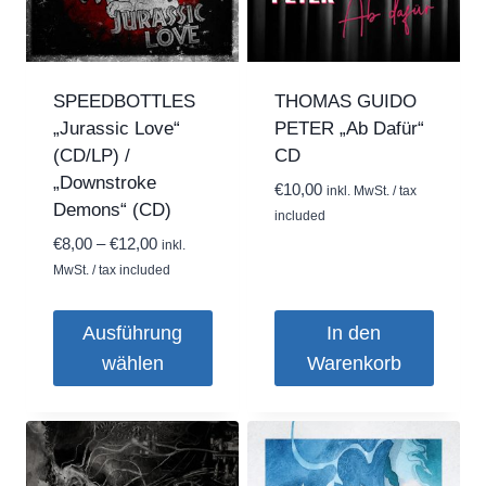
SPEEDBOTTLES
THOMAS GUIDO
„Jurassic Love“
PETER „Ab Dafür“
(CD/LP) /
CD
„Downstroke
€
10,00
inkl. MwSt. / tax
Demons“ (CD)
included
Preisspanne:
€
8,00
–
€
12,00
inkl.
€8,00
MwSt. / tax included
bis
€12,00
Ausführung
In den
wählen
Warenkorb
Dieses
Produkt
weist