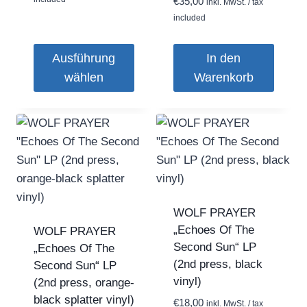
€
35,00
inkl. MwSt. / tax
included
Ausführung
In den
wählen
Warenkorb
Dieses
Produkt
weist
mehrere
Varianten
auf.
Die
WOLF PRAYER
Optionen
„Echoes Of The
WOLF PRAYER
Second Sun“ LP
können
„Echoes Of The
(2nd press, black
Second Sun“ LP
auf
vinyl)
(2nd press, orange-
der
black splatter vinyl)
Produktseite
€
18,00
inkl. MwSt. / tax