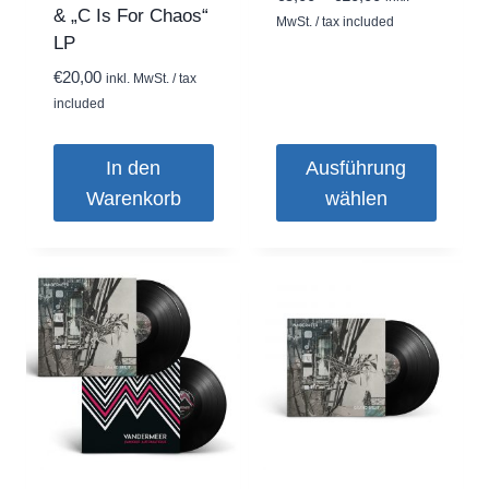
& „C Is For Chaos“
€5,00
MwSt. / tax included
LP
bis
€10,00
€
20,00
inkl. MwSt. / tax
included
In den
Ausführung
Warenkorb
wählen
Dieses
Produkt
weist
mehrere
Varianten
auf.
Die
Optionen
können