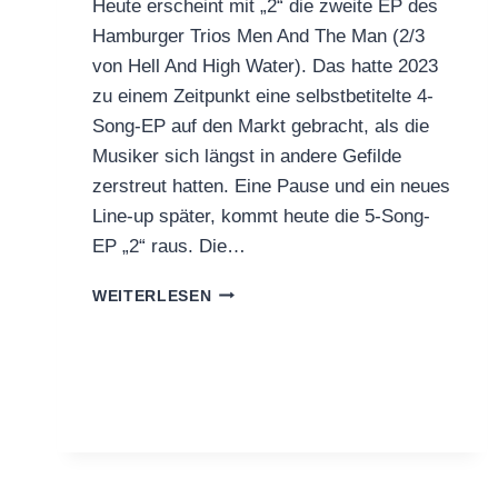
Heute erscheint mit „2“ die zweite EP des
Hamburger Trios Men And The Man (2/3
von Hell And High Water). Das hatte 2023
zu einem Zeitpunkt eine selbstbetitelte 4-
Song-EP auf den Markt gebracht, als die
Musiker sich längst in andere Gefilde
zerstreut hatten. Eine Pause und ein neues
Line-up später, kommt heute die 5-Song-
EP „2“ raus. Die…
OUT
WEITERLESEN
NOW:
2ND
MEN
AND
THE
MAN
MINI-
ALBUM