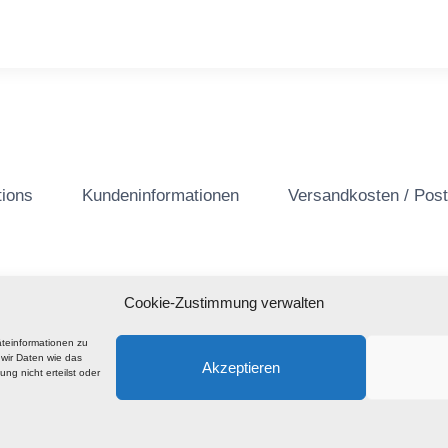
tions
Kundeninformationen
Versandkosten / Pos
Cookie-Zustimmung verwalten
äteinformationen zu
wir Daten wie das
Akzeptieren
ng nicht erteilst oder
© 2026 Barhill Records