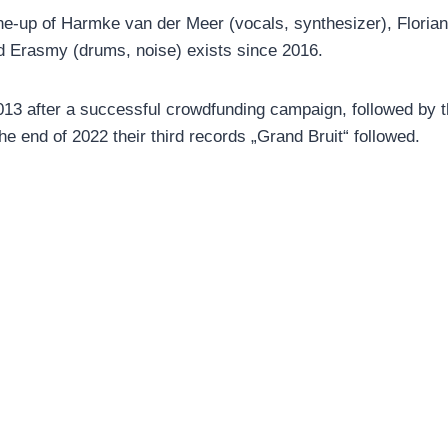
e-up of Harmke van der Meer (vocals, synthesizer), Florian P.
d Erasmy (drums, noise) exists since 2016.
 2013 after a successful crowdfunding campaign, followed by
e end of 2022 their third records „Grand Bruit“ followed.