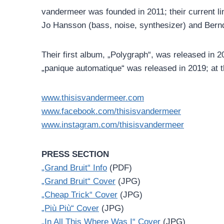
vandermeer was founded in 2011; their current lin
Jo Hansson (bass, noise, synthesizer) and Bern
Their first album, „Polygraph“, was released in
„panique automatique“ was released in 2019; at th
www.thisisvandermeer.com
www.facebook.com/thisisvandermeer
www.instagram.com/thisisvandermeer
PRESS SECTION
„Grand Bruit“ Info
(PDF)
„Grand Bruit“ Cover
(JPG)
„Cheap Trick“ Cover
(JPG)
„Più Più“ Cover
(JPG)
„In All This Where Was I“ Cover
(JPG)