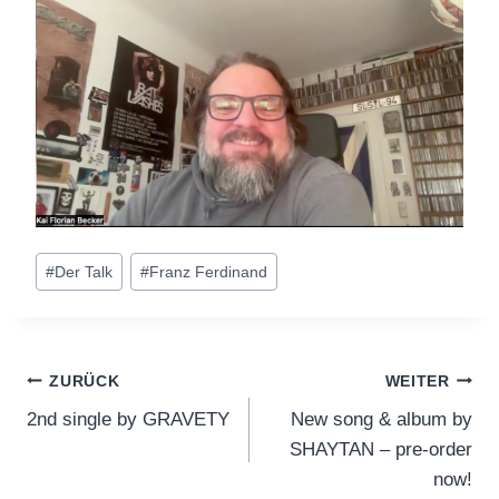
Schlagworte:
#
Der Talk
#
Franz Ferdinand
Beitragsnavigation
ZURÜCK
WEITER
2nd single by GRAVETY
New song & album by
SHAYTAN – pre-order
now!