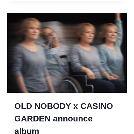
IT:
NEW
SINGLE
&
DEBUT
ALBUM
PRE-
ORDER
OLD NOBODY x CASINO
GARDEN announce
album