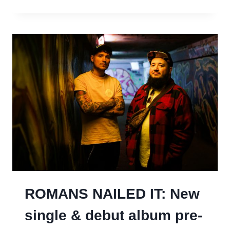
RECORDS
–
DER
TALK“
MIT
JENNIFER
HABEN
(BEYOND
THE
BLACK)
(FOLGE
26)
ROMANS NAILED IT: New
single & debut album pre-