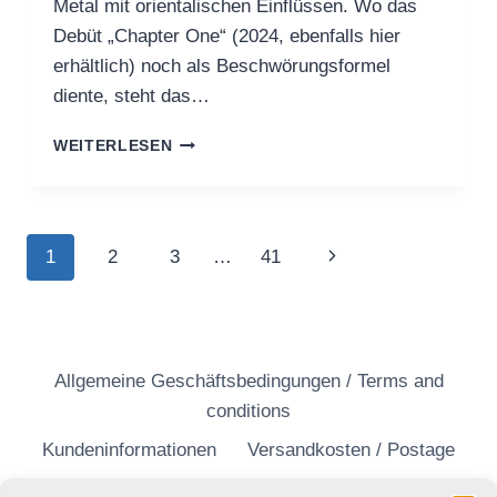
Metal mit orientalischen Einflüssen. Wo das
Debüt „Chapter One“ (2024, ebenfalls hier
erhältlich) noch als Beschwörungsformel
diente, steht das…
SHAYTAN
WEITERLESEN
RELEASE
2ND
ALBUM
TODAY
Seitennavigation
Nächste
1
2
3
…
41
Seite
Allgemeine Geschäftsbedingungen / Terms and
conditions
Kundeninformationen
Versandkosten / Postage
Widerrufsrecht
Datenschutzerklärung