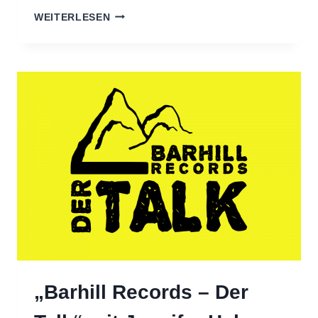
NEW
WEITERLESEN
ALBUM
BY
OLD
NOBODY
X
CASINO
GARDEN
OUT
NOW
„Barhill Records – Der