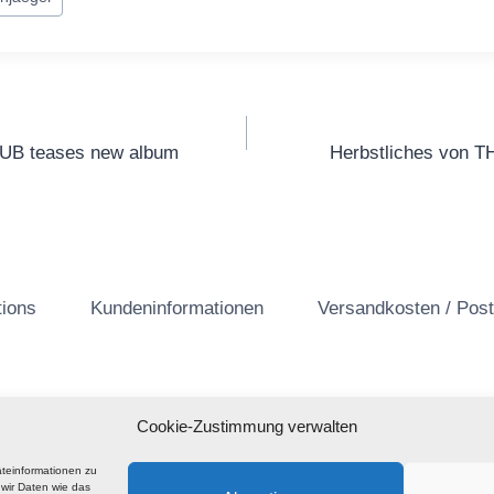
gation
 teases new album
Herbstliches von
tions
Kundeninformationen
Versandkosten / Pos
Cookie-Zustimmung verwalten
äteinformationen zu
wir Daten wie das