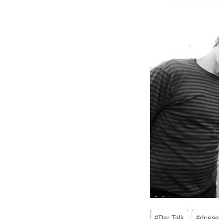
Schlagworte:
#
Der Talk
#
duese