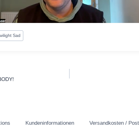
wilight Sad
gation
BODY!
tions
Kundeninformationen
Versandkosten / Pos