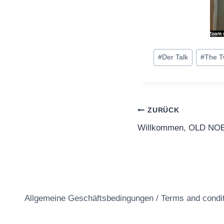
Schlagworte:
#
Der Talk
#
The T
Beitragsnavi
ZURÜCK
Willkommen, OLD NO
Allgemeine Geschäftsbedingungen / Terms and condi