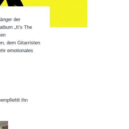
Sänger der
album „It’s The
sen
n, dem Gitarristen
ehr emotionales
 empfiehlt ihn