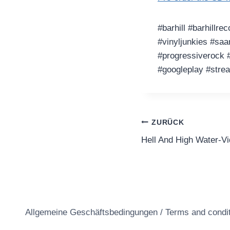
#barhill #barhillre
#vinyljunkies #saa
#progressiverock 
#googleplay #stre
Beitragsnavi
ZURÜCK
Hell And High Water-V
Allgemeine Geschäftsbedingungen / Terms and condi