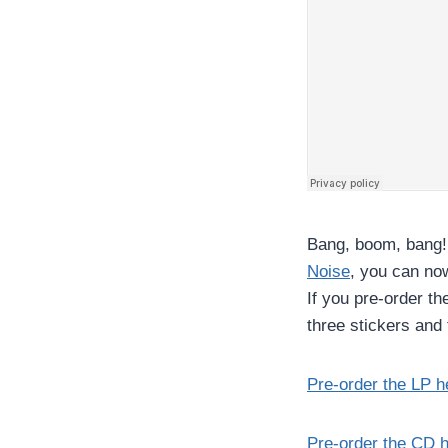
Bang, boom, bang!
Noise
, you can no
If you pre-order th
three stickers and 
Pre-order the LP h
Pre-order the CD h