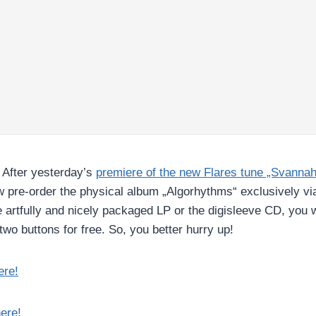
 After yesterday’s
premiere of the new Flares tune „Svannah
w pre-order the physical album „Algorhythms“ exclusively vi
e artfully and nicely packaged LP or the digisleeve CD, you wi
two buttons for free. So, you better hurry up!
ere!
ere!