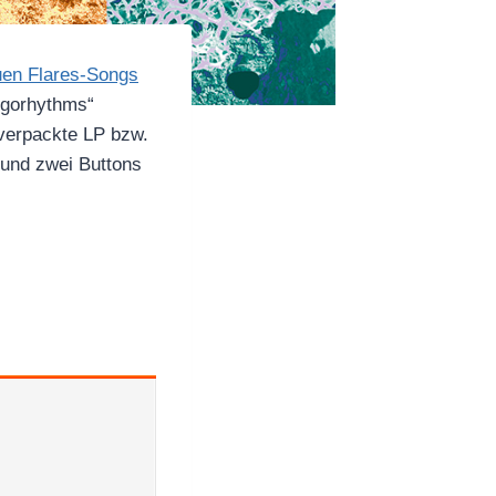
uen Flares-Songs
egorhythms“
 verpackte LP bzw.
 und zwei Buttons