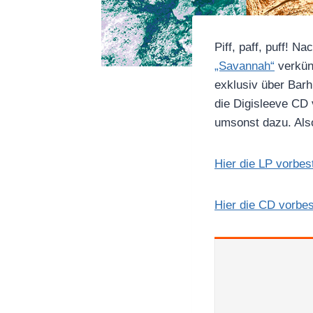
Piff, paff, puff! 
„Savannah“
verkünd
exklusiv über Barh
die Digisleeve CD 
umsonst dazu. Also
Hier die LP vorbest
Hier die CD vorbes