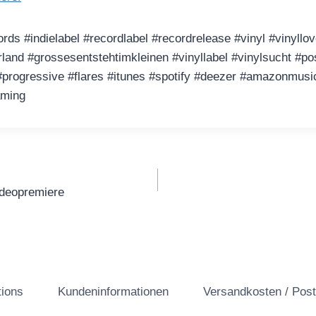
cords #indielabel #recordlabel #recordrelease #vinyl #vinyllov
rland #grossesentstehtimkleinen #vinyllabel #vinylsucht #po
#progressive #flares #itunes #spotify #deezer #amazonmusi
aming
gation
ideopremiere
tions
Kundeninformationen
Versandkosten / Pos