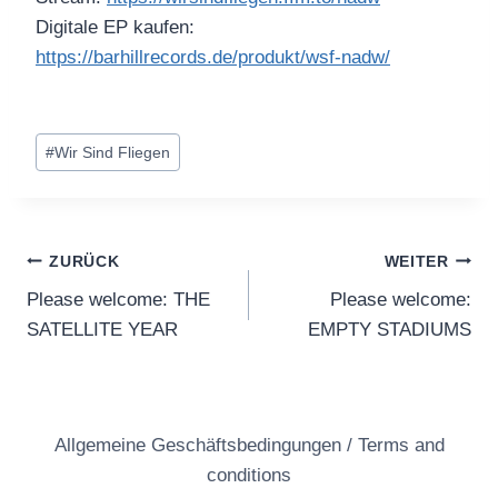
Digitale EP kaufen:
https://barhillrecords.de/produkt/wsf-nadw/
Schlagworte:
#
Wir Sind Fliegen
Beitragsnavigation
ZURÜCK
WEITER
Please welcome: THE
Please welcome:
SATELLITE YEAR
EMPTY STADIUMS
Allgemeine Geschäftsbedingungen / Terms and
conditions