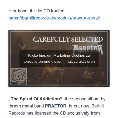
Hier könnt ihr die CD kaufen:
https://barhillrecords.de/produkt/praetor-spiral/
Klicke hier, um Marketing-Cookies zu
akzeptieren und diesen Inhalt zu aktivieren
„The Spiral Of Addiction“
, the second album by
thrash metal band
PRAETOR
, is out now. Barhill
Records has licensed the CD exclusively from