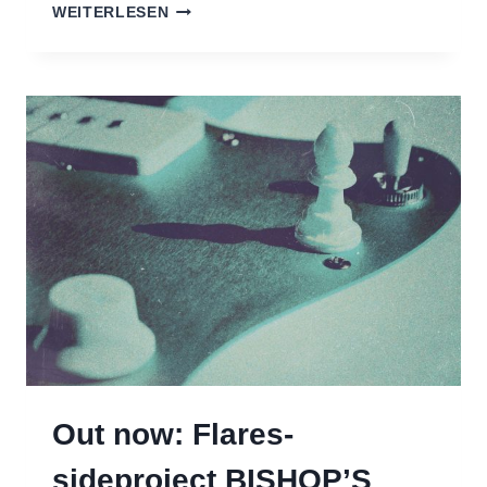
NEW
WEITERLESEN
SIGNING:
GEMINI
ONE
Out now: Flares-
sideproject BISHOP’S