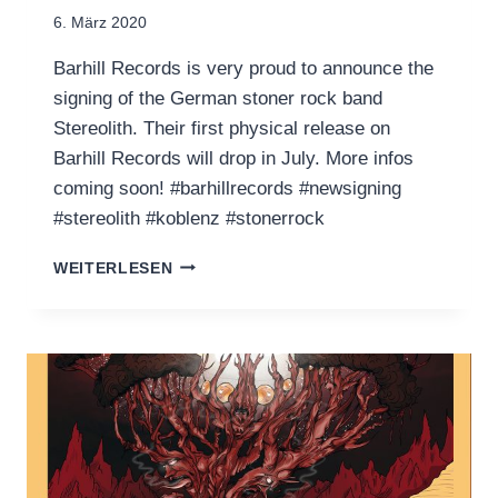
6. März 2020
Barhill Records is very proud to announce the
signing of the German stoner rock band
Stereolith. Their first physical release on
Barhill Records will drop in July. More infos
coming soon! #barhillrecords #newsigning
#stereolith #koblenz #stonerrock
NEW
WEITERLESEN
SIGNING:
STEREOLITH
(STONER
ROCK)