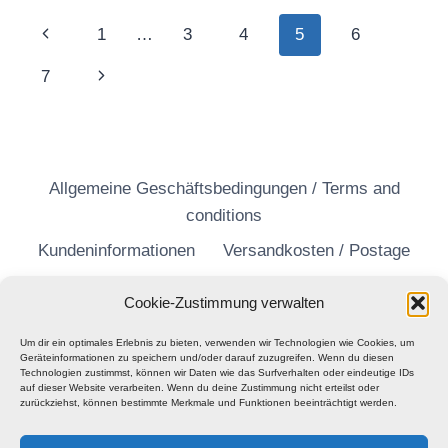
BISHOP’S
Seitennavigation
Vorherige
1
…
3
4
5
6
TRACE
Seite
Nächste
7
Seite
Allgemeine Geschäftsbedingungen / Terms and
conditions
Kundeninformationen
Versandkosten / Postage
Widerrufsrecht
Datenschutzerklärung
Cookie-Zustimmung verwalten
Um dir ein optimales Erlebnis zu bieten, verwenden wir Technologien wie Cookies, um
Geräteinformationen zu speichern und/oder darauf zuzugreifen. Wenn du diesen
Technologien zustimmst, können wir Daten wie das Surfverhalten oder eindeutige IDs
auf dieser Website verarbeiten. Wenn du deine Zustimmung nicht erteilst oder
zurückziehst, können bestimmte Merkmale und Funktionen beeinträchtigt werden.