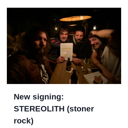
BEHIND
THRILL
OF
JOY
New signing:
STEREOLITH (stoner
rock)