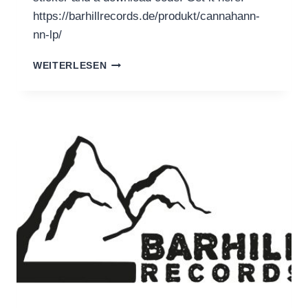
https://barhillrecords.de/produkt/cannahann-
nn-lp/
CANNAHANN:
WEITERLESEN
DEBUT
ON
VINYL