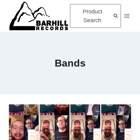
Zum
Product
Inhalt
Search
springen
Bands