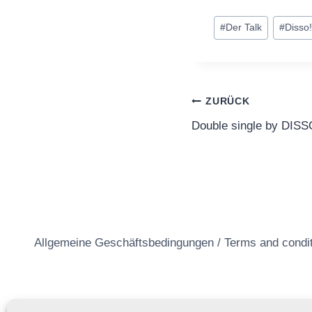
Schlagworte:
#
Der Talk
#
Disso
Beitragsnavi
ZURÜCK
Double single by DIS
Allgemeine Geschäftsbedingungen / Terms and condi