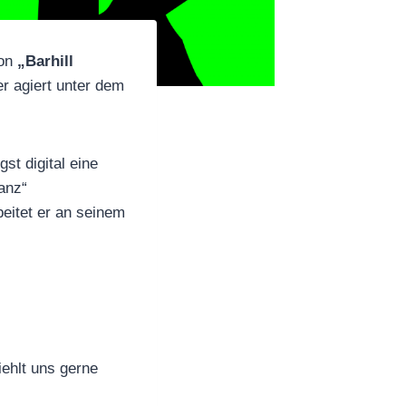
von
„Barhill
r agiert unter dem
st digital eine
anz“
beitet er an seinem
iehlt uns gerne