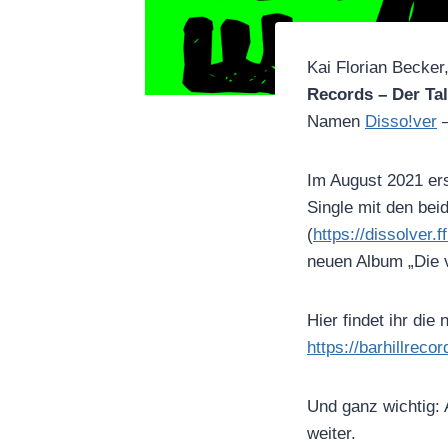
Kai Florian Becker,
Records – Der Ta
Namen
Disso!ver
–
Im August 2021 er
Single mit den be
(
https://dissolver
neuen Album „Die v
Hier findet ihr di
https://barhillrecor
Und ganz wichtig:
weiter.