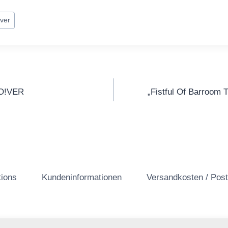
!ver
gation
SO!VER
„Fistful Of Barroom 
tions
Kundeninformationen
Versandkosten / Pos