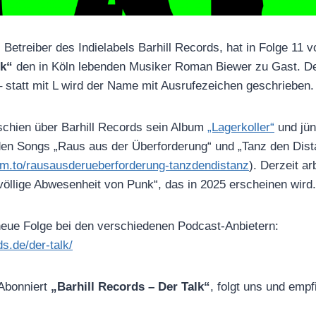
 Betreiber des Indielabels Barhill Records, hat in Folge 11 
lk“
den in Köln lebenden Musiker Roman Biewer zu Gast. De
 statt mit L wird der Name mit Ausrufezeichen geschrieben.
schien über Barhill Records sein Album
„Lagerkoller“
und jüng
iden Songs „Raus aus der Überforderung“ und „Tanz den Dist
.ffm.to/rausausderueberforderung-tanzdendistanz
). Derzeit ar
öllige Abwesenheit von Punk“, das in 2025 erscheinen wird.
e neue Folge bei den verschiedenen Podcast-Anbietern:
ds.de/der-talk/
 Abonniert
„Barhill Records – Der Talk“
, folgt uns und empf