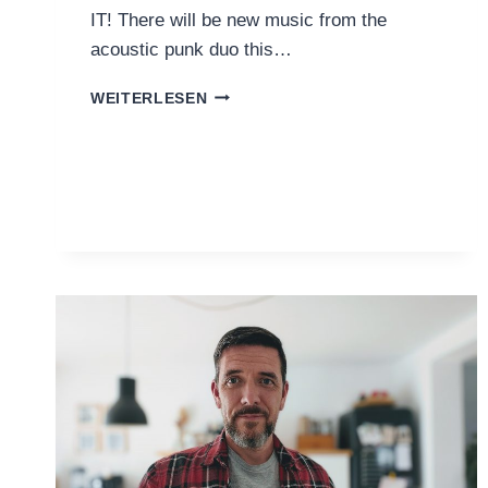
IT! There will be new music from the
acoustic punk duo this…
WELCOME,
WEITERLESEN
ROMANS
NAILED
IT!