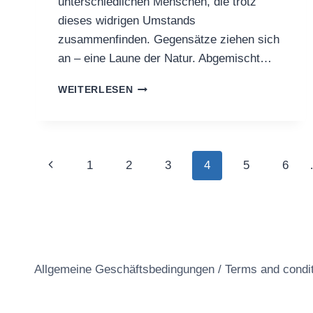
unterschiedlichen Menschen, die trotz
dieses widrigen Umstands
zusammenfinden. Gegensätze ziehen sich
an – eine Laune der Natur. Abgemischt…
THOMAS
WEITERLESEN
GUIDO
PETER
VERÖFFENTLICHT
„FREAKS“
Seitennavigation
Vorherige
1
2
3
4
5
6
Seite
Allgemeine Geschäftsbedingungen / Terms and condi