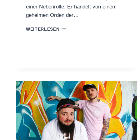
einer Nebenrolle. Er handelt von einem
geheimen Orden der…
GRAVETY
WEITERLESEN
ARE
BACK
WITH
NEW
SINGLE