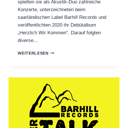
spielten sie als Akustik-Duo zahlreiche
Konzerte, unterzeichneten beim
saarländischen Label Barhill Records und
veröffentlichten 2020 ihr Debütalbum
„Herzlich Wir Kommen“. Darauf folgten
diverse…
„WILDES
WEITERLESEN
LEBEN“:
COMEBACK-
EP
VON
THRILL
OF
JOY