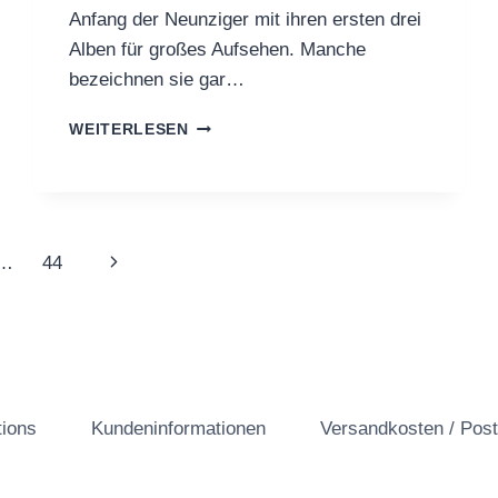
Anfang der Neunziger mit ihren ersten drei
Alben für großes Aufsehen. Manche
bezeichnen sie gar…
„BARHILL
WEITERLESEN
RECORDS
–
DER
TALK“
MIT
Nächste
…
44
WARRIOR
SOUL
Seite
(FOLGE
22)
tions
Kundeninformationen
Versandkosten / Pos