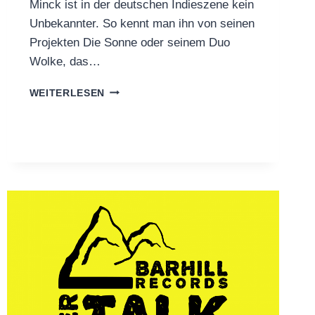
Minck ist in der deutschen Indieszene kein
Unbekannter. So kennt man ihn von seinen
Projekten Die Sonne oder seinem Duo
Wolke, das…
DISSO!VER
WEITERLESEN
&
MINCK
PRESENT
„HEY,
ARTEFAKT
(MINCK
REWORK)“