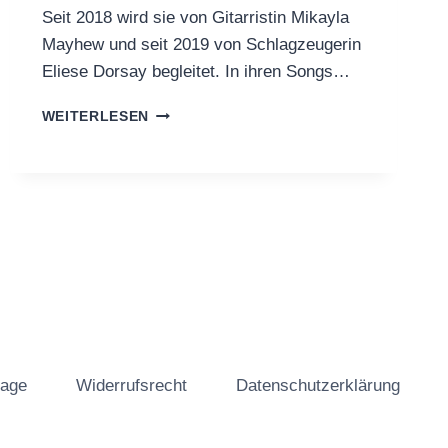
Seit 2018 wird sie von Gitarristin Mikayla
Mayhew und seit 2019 von Schlagzeugerin
Eliese Dorsay begleitet. In ihren Songs…
„BARHILL
WEITERLESEN
RECORDS
–
DER
TALK“
MIT
BLACKWATER
HOLYLIGHT
(FOLGE
21)
tage
Widerrufsrecht
Datenschutzerklärung