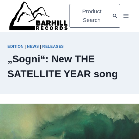
Zum
Product
Inhalt
Search
springen
EDITION
|
NEWS
|
RELEASES
„Sogni“: New THE
SATELLITE YEAR song