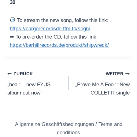
30
To stream the new song, follow this link:
https://cargorecordsde.ffm.to/sogni
➡ To pre-order the CD, follow this link:
https://barhillrecords.de/produkt/shipwreck/
Beitragsnavigation
ZURÜCK
WEITER
„heal“ – new FYUS
„Prove Me A Fool“: New
album out now!
COLLETTI single
Allgemeine Geschäftsbedingungen / Terms and
conditions