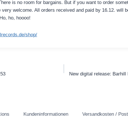
 There is no room for bargains. But if you want to order some
 very welcome. All orders received and paid by 16.12. will b
Ho, ho, hoooo!
illrecords.de/shop/
gation
153
New digital release: Barhil
tions
Kundeninformationen
Versandkosten / Pos