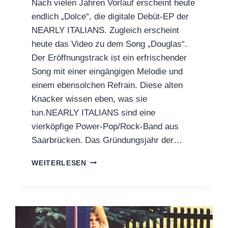
Nach vielen Jahren Vorlauf erscheint heute
endlich „Dolce“, die digitale Debüt-EP der
NEARLY ITALIANS. Zugleich erscheint
heute das Video zu dem Song „Douglas“.
Der Eröffnungstrack ist ein erfrischender
Song mit einer eingängigen Melodie und
einem ebensolchen Refrain. Diese alten
Knacker wissen eben, was sie
tun.NEARLY ITALIANS sind eine
vierköpfige Power-Pop/Rock-Band aus
Saarbrücken. Das Gründungsjahr der…
NEARLY
WEITERLESEN
ITALIANS:
DIGITAL
DEBUT
EP
OUT
NOW!