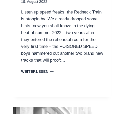
19. August 2022
Listen up speed freaks, the Redneck Train
is stoppin by. We already dropped some
hints, now you shall know: in the dying
heat of summer 2022 – two years after
they entered the rehearsal room for the
very first time – the POISONED SPEED
boys hammered out another two brand new
tracks that will proof:…
POISONED
WEITERLESEN
SPEED
ANNOUNCE
NEW
DOUBLE
SINGLE