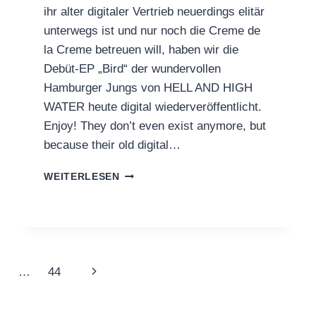
ihr alter digitaler Vertrieb neuerdings elitär
unterwegs ist und nur noch die Creme de
la Creme betreuen will, haben wir die
Debüt-EP „Bird“ der wundervollen
Hamburger Jungs von HELL AND HIGH
WATER heute digital wiederveröffentlicht.
Enjoy! They don’t even exist anymore, but
because their old digital…
HELL
WEITERLESEN
AND
HIGH
WATER:
DIGITAL
RE-
RELEASE
Nächste
…
44
OF
DEBUT
Seite
EP