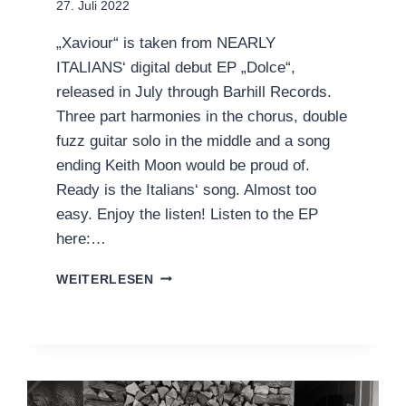
27. Juli 2022
„Xaviour“ is taken from NEARLY
ITALIANS‘ digital debut EP „Dolce“,
released in July through Barhill Records.
Three part harmonies in the chorus, double
fuzz guitar solo in the middle and a song
ending Keith Moon would be proud of.
Ready is the Italians‘ song. Almost too
easy. Enjoy the listen! Listen to the EP
here:…
NEARLY
WEITERLESEN
ITALIANS:
NEW
VIDEO
„XAVIOUR“
OUT
NOW