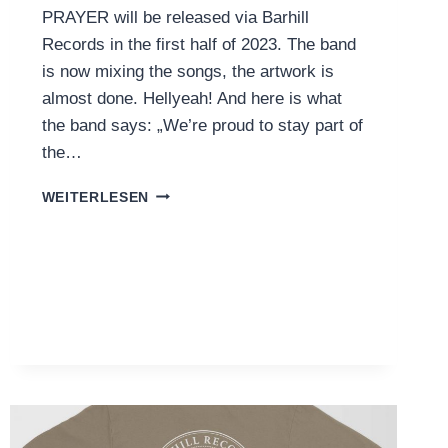
PRAYER will be released via Barhill
Records in the first half of 2023. The band
is now mixing the songs, the artwork is
almost done. Hellyeah! And here is what
the band says: „We’re proud to stay part of
the…
WOLF
WEITERLESEN
PRAYER
RE-
SIGN
TO
BARHILL
RECORDS