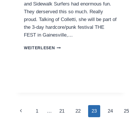
and Sidewalk Surfers had enormous fun.
They derserved this so much. Really
proud. Talking of Colletti, she will be part of
the 3-day hardcore/punk festival THE
FEST in Gainesville,…
LIVE
WEITERLESEN
IS
LIFE!
Seitennavigation
Vorherige
1
…
21
22
23
24
25
Seite