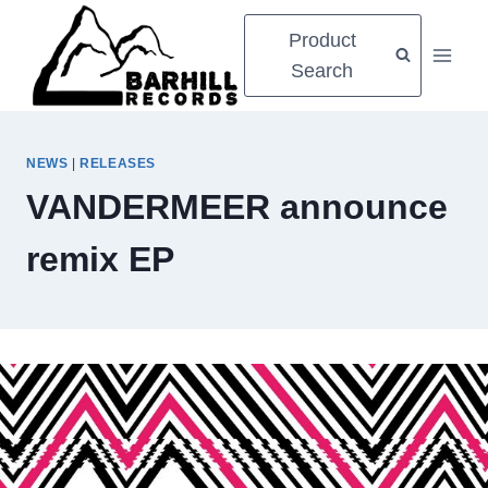
Zum
Product
Inhalt
Search
springen
NEWS
|
RELEASES
VANDERMEER announce
remix EP