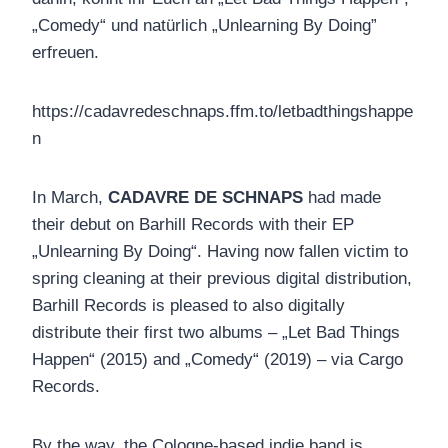
„Comedy“ und natürlich „Unlearning By Doing”
erfreuen.
https://cadavredeschnaps.ffm.to/letbadthingshappe
n
In March,
CADAVRE DE SCHNAPS
had made
their debut on Barhill Records with their EP
„Unlearning By Doing“. Having now fallen victim to
spring cleaning at their previous digital distribution,
Barhill Records is pleased to also digitally
distribute their first two albums – „Let Bad Things
Happen“ (2015) and „Comedy“ (2019) – via Cargo
Records.
By the way, the Cologne-based indie band is