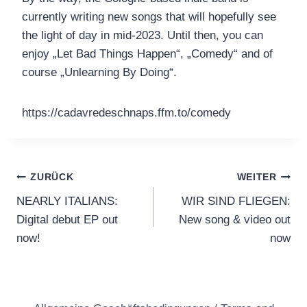
currently writing new songs that will hopefully see
the light of day in mid-2023. Until then, you can
enjoy „Let Bad Things Happen“, „Comedy“ and of
course „Unlearning By Doing“.
https://cadavredeschnaps.ffm.to/comedy
Beitragsnavigation
ZURÜCK
WEITER
NEARLY ITALIANS:
WIR SIND FLIEGEN:
Digital debut EP out
New song & video out
now!
now