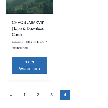
CHVOS „MMXVII“
(Tape & Download
Card)
Ursprünglicher
Aktueller
€
8,00
€
5,00
inkl. MwSt. /
Preis
Preis
tax included
war:
ist:
€8,00
€5,00.
In den
Warenkorb
←
1
2
3
4