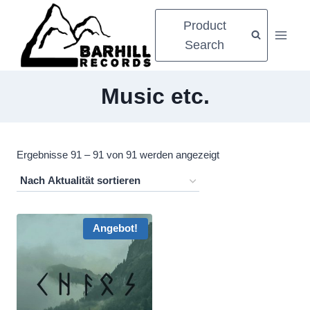
Zum
Product
Inhalt
Search
springen
Music etc.
Nach
Ergebnisse 91 – 91 von 91 werden angezeigt
Aktualität
sortiert
Angebot!